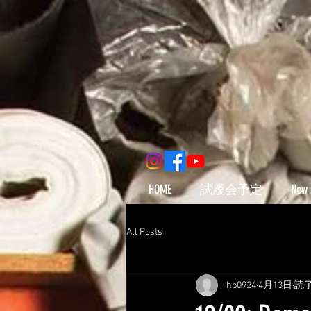
HOME
試履会予定
New 
All Posts
hp0924
4月13日
読了