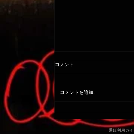
コメント
コメントを追加…
4/13: クラッシュパッドなどの
生地の汚染に関しまして
通販
​利用
ガイ