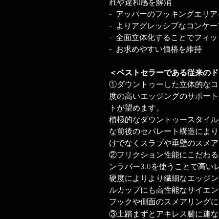
れや違和感を解消
- アッパーのフッキングエリア
- よりアグレッシブなコンケ
- 全面立体化することでフィ
- お求めやすい価格を維持
＜ベストセラーである従来のド
①ダウントゥーした立体的なコ
度の高いエッジングのサポート
トが望めます。
積極的なダウントゥースタイル
な前後のセパレート構造により
けでなくスラブや垂壁のスメア
②フリクション性能にこだわる
ンラバー3.0を使うことで高
硬度によりより繊細なエッジン
ルカップにも高性能なサイエン
フックや側面のスメアリングに
③土踏まずとアキレス腱に連な