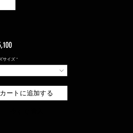
価
,100
格
ズサイズ
*
カートに追加する
今すぐ購入