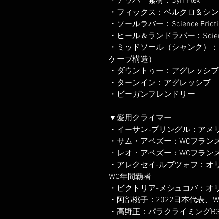
・アッパー素材：Syn Flex
・フィックス：ベルクロ＆シン
・ソールラバー：Science Frictio
・ヒール＆ランドラバー：Science F
・ミッドソール（シャンク）：
ケーブ構造）
・ダウントゥー：アグレッシブ
・ターンイン：アグレッシブ
・ビーガンフレンドリー
▼愛用クライマー
・イーサン-プリングル：アメ
・サム・アベズー：WCフラン
・レオ・アベズー：WCフラン
・アレクセイ-ルブツォフ：オ
WC年間覇者
・ビクトリア-メシュコバ：オ
・阿部桃子：2022日本代表、
・高野正：パラクライミングR3