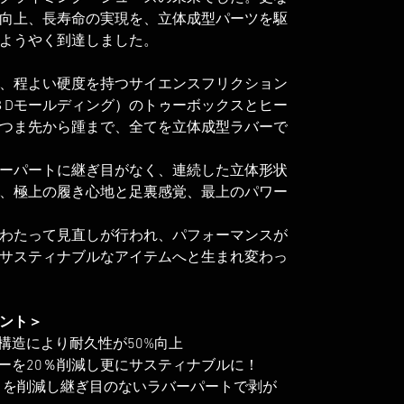
向上、長寿命の実現を、立体成型パーツを駆
ようやく到達しました。
、程よい硬度を持つサイエンスフリクション
（３Dモールディング）のトゥーボックスとヒー
つま先から踵まで、全てを立体成型ラバーで
ーパートに継ぎ目がなく、連続した立体形状
、極上の履き心地と足裏感覚、最上のパワー
わたって見直しが行われ、パフォーマンスが
サスティナブルなアイテムへと生まれ変わっ
ント＞
構造により耐久性が50%向上
ギーを20％削減し更にサスティナブルに！
い目を削減し継ぎ目のないラバーパートで剥が