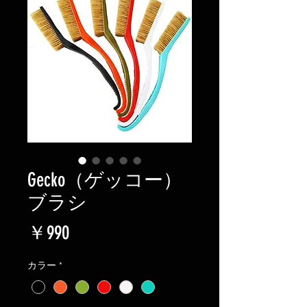
Gecko（ゲッコー）
ブラシ
価
￥990
格
カラー
*