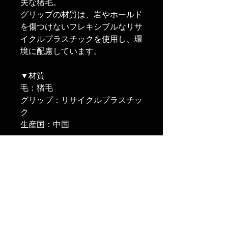
夫な猪毛。
グリップの材質は、岩やホールド
を傷つけないフレキシブルなリサ
イクルプラスチックを使用し、環
境に配慮しています。
▼材質
毛：猪毛
グリップ：リサイクルプラスチッ
ク
生産国：中国
RELATED PRODUCTS
新発売！
次回入荷予約受付中