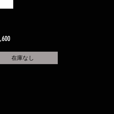
価
,600
格
在庫なし