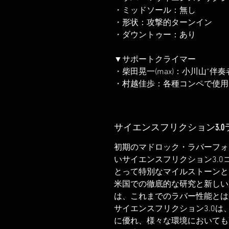
・ミッドソール：無し
・形状：攻撃的ターンイン
・ダウントゥー：あり
▼サポートクライマー
・柴田晃一(max)：小川山“伴奏
・村越佳歩：各種コンペで使用
サイエンスフリクション3.0
初期のマドロック・ラバーフォ
いサイエンスフリクション3.
とって特別なマイルストーンと
米国での徹底的な研究と新しい
は、これまでのラバー性能とは
サイエンスフリクション3.0
に優れ、様々な環境においても