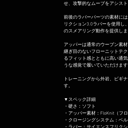
せ、攻撃的なムーブをアシスト
前後のラバーパーツの素材には
リクション3.0ラバーを使用
のスメアリング動作を提供しま
アッパーは通常のウーブン素材
継ぎ目のないフローニットテク
るフィット感とともに高い通気
うな感覚で履いていただけます
トレーニングから外岩、ビギナ
す。
▼スペック詳細
・硬さ：ソフト
・アッパー素材：FloKnit（
・クロージングシステム：ベル
・ラバー：サイエンスフリクショ